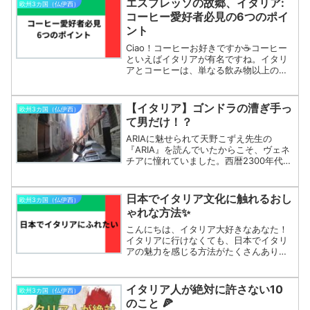
エスプレッソの故郷、イタリア:
欧州3カ国（仏伊西）
かりやすく説明します！1...
コーヒー愛好者必見の6つのポイ
ント
Ciao！コーヒーお好きですか☕️コーヒー
といえばイタリアが有名ですね。イタリ
アとコーヒーは、単なる飲み物以上の関
係を持っています。コーヒーはイタリア
の生活の中心であり、社会の繋がりや文
化の象徴となっています。1. イタリアの
【イタリア】ゴンドラの漕ぎ手っ
欧州3カ国（仏伊西）
コーヒー文化の...
て男だけ！？
ARIAに魅せられて天野こずえ先生の
『ARIA』を読んでいたからこそ、ヴェネ
チアに憧れていました。西暦2300年代、
火星が水の惑星となりその入植地に“ネ
オ・ヴェネチア”というヴェネチアを再現
した観光都市があります。主人公の水無
日本でイタリア文化に触れるおし
欧州3カ国（仏伊西）
灯里がゴンドラ...
ゃれな方法✨
こんにちは、イタリア大好きなあなた！
イタリアに行けなくても、日本でイタリ
アの魅力を感じる方法がたくさんありま
すよ。今回は、そんなイタリアを満喫す
る方法を紹介します。おしゃれなイタリ
アンカフェ＆レストランで食事🍝日本の
イタリア人が絶対に許さない10
欧州3カ国（仏伊西）
都市部には、Instag...
のこと 🍕