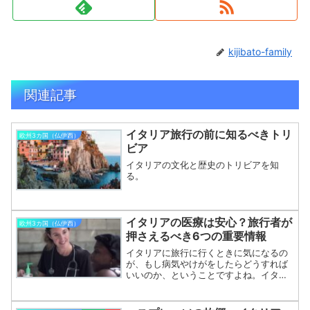
kijibato-family
関連記事
イタリア旅行の前に知るべきトリ
欧州3カ国（仏伊西）
ビア
イタリアの文化と歴史のトリビアを知
る。
イタリアの医療は安心？旅行者が
欧州3カ国（仏伊西）
押さえるべき6つの重要情報
イタリアに旅行に行くときに気になるの
が、もし病気やけがをしたらどうすれば
いいのか、ということですよね。イタリ
アの医療制度は、日本と同じくしっかり
と整っていますが、旅行者として知って
おくと便利なポイントを、小学生にもわ