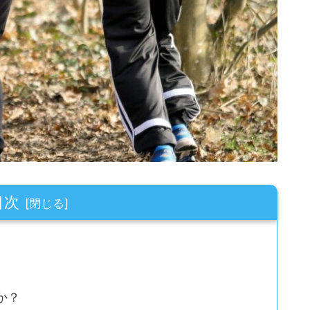
目次
か？