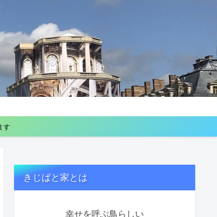
ます
きじばと家とは
幸せを呼ぶ鳥らしい