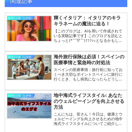
関連記事
輝くイタリア： イタリアのキラ
欧州3カ国（仏伊西）
キラネームの魔法に迫る！
【このブログは、AIを用いて作成されて
いる実験記事です】このブログを読むと
ちょっと(*￣▽￣)ﾌﾌﾌｯ♪となるかもしれ
ません。 "ダイヤモンドのように輝くイ
タリアの名前の魅力的な世界を発見して
ください！あなたを輝かせる、輝く名前
海外旅行保険は必須！スペインの
欧州3カ国（仏伊西）
の意味、由来...
医療事情と緊急時の対処法
スペインの医療事情：旅行前に知ってお
くべき大切なポイントスペインに旅行に
行くとき、もし病気になったらどうしよ
うと心配するかもしれません。でも安心
してください！スペインの医療制度はと
ても整っていますし、旅行者でも利用で
地中海式ライフスタイル: あなた
欧州3カ国（仏伊西）
きる方法があります。今回...
のウェルビーイングを向上させる
方法
こんにちは、皆さん！今日は、健康とウ
ェルビーイングを向上させるための地中
海式ライフスタイルについてご紹介しま
す。これは単なる食事だけでなく、日常