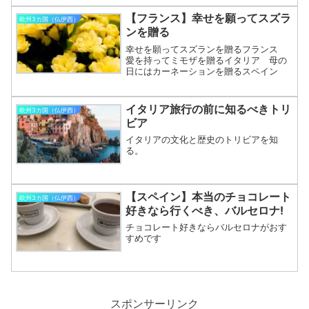
生活の総合的なアプローチです。1. 地中
海式の食事1.1. 健康食品果物、野菜、全粒
【フランス】幸せを願ってスズラ
欧州3カ国（仏伊西）
穀物、豆類、...
ンを贈る
幸せを願ってスズランを贈るフランス
愛を持ってミモザを贈るイタリア 母の
日にはカーネーションを贈るスペイン
イタリア旅行の前に知るべきトリ
欧州3カ国（仏伊西）
ビア
イタリアの文化と歴史のトリビアを知
る。
【スペイン】本当のチョコレート
欧州3カ国（仏伊西）
好きなら行くべき、バルセロナ!
チョコレート好きならバルセロナがおす
すめです
スポンサーリンク